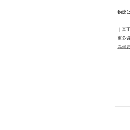
物流
｜真
更多
為何